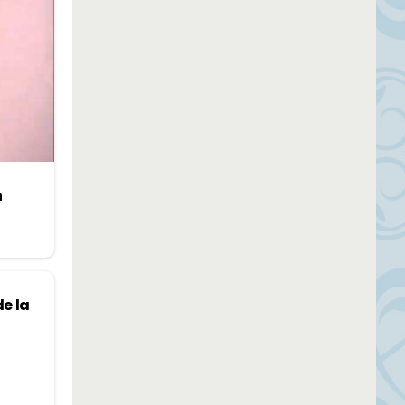
n
e la