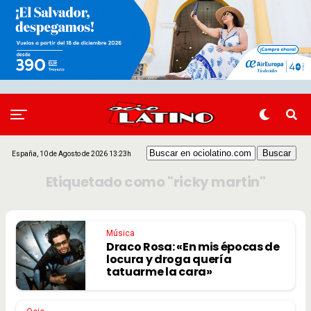
España, 10 de Agosto de 2026 13:23h
Etiquetado como "ricky martin"
Música
Draco Rosa: «En mis épocas de
locura y droga quería
tatuarme la cara»