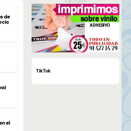
PUBLICIDAD
es de
ocio
TikTok
val
en el