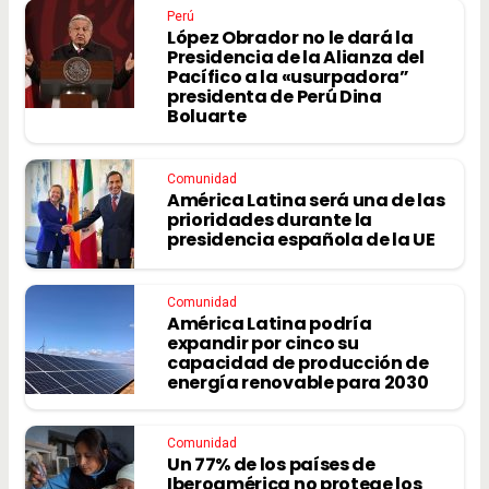
Perú
López Obrador no le dará la
Presidencia de la Alianza del
Pacífico a la «usurpadora”
presidenta de Perú Dina
Boluarte
Comunidad
América Latina será una de las
prioridades durante la
presidencia española de la UE
Comunidad
América Latina podría
expandir por cinco su
capacidad de producción de
energía renovable para 2030
Comunidad
Un 77% de los países de
Iberoamérica no protege los