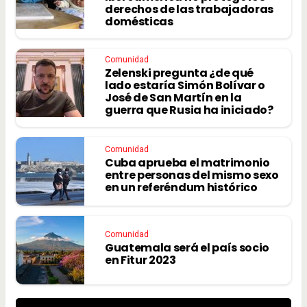
derechos de las trabajadoras
domésticas
Comunidad
Zelenski pregunta ¿de qué
lado estaría Simón Bolívar o
José de San Martín en la
guerra que Rusia ha iniciado?
Comunidad
Cuba aprueba el matrimonio
entre personas del mismo sexo
en un referéndum histórico
Comunidad
Guatemala será el país socio
en Fitur 2023