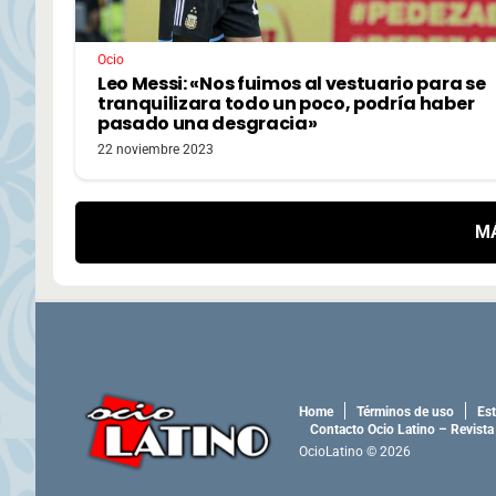
Ocio
Leo Messi: «Nos fuimos al vestuario para se
tranquilizara todo un poco, podría haber
pasado una desgracia»
22 noviembre 2023
M
Home
Términos de uso
Est
Contacto Ocio Latino – Revista
OcioLatino © 2026