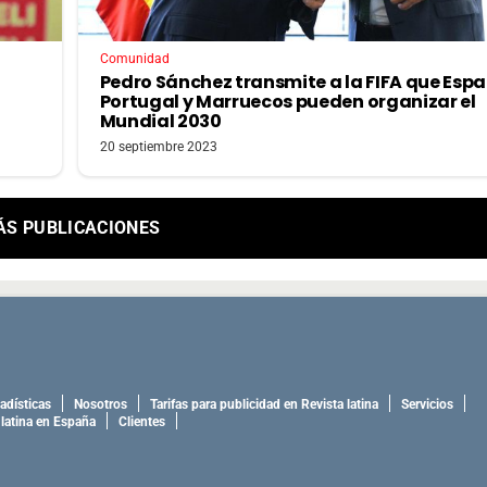
Comunidad
Pedro Sánchez transmite a la FIFA que Esp
Portugal y Marruecos pueden organizar el
Mundial 2030
20 septiembre 2023
ÁS PUBLICACIONES
adísticas
Nosotros
Tarifas para publicidad en Revista latina
Servicios
 latina en España
Clientes