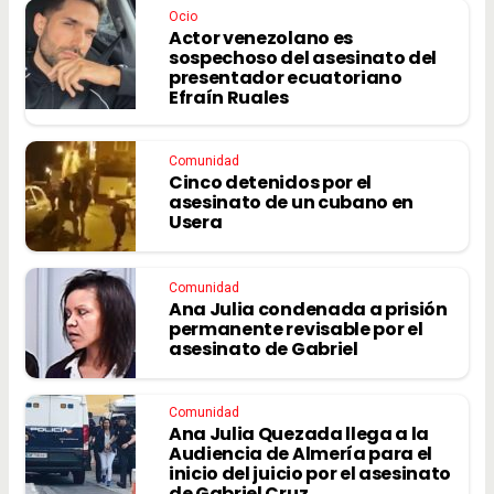
Ocio
Actor venezolano es
sospechoso del asesinato del
presentador ecuatoriano
Efraín Ruales
Comunidad
Cinco detenidos por el
asesinato de un cubano en
Usera
Comunidad
Ana Julia condenada a prisión
permanente revisable por el
asesinato de Gabriel
Comunidad
Ana Julia Quezada llega a la
Audiencia de Almería para el
inicio del juicio por el asesinato
de Gabriel Cruz