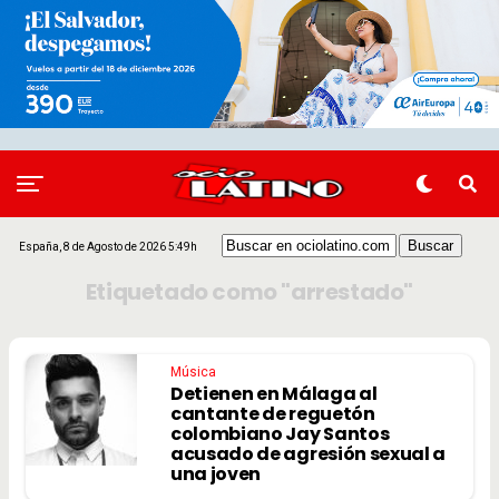
España, 8 de Agosto de 2026 5:49h
Etiquetado como "arrestado"
Música
Detienen en Málaga al
cantante de reguetón
colombiano Jay Santos
acusado de agresión sexual a
una joven