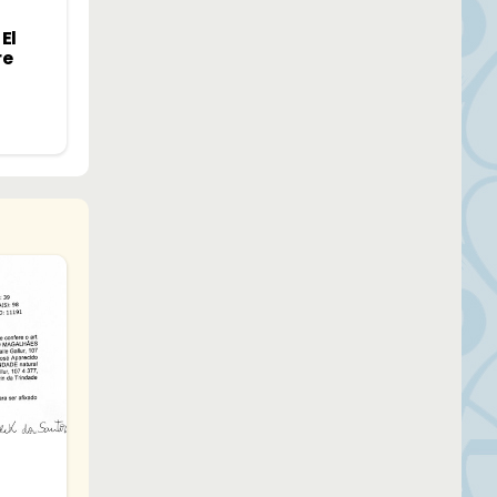
El
re