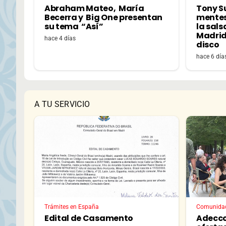
Abraham Mateo, María
Tony S
Becerra y Big One presentan
mentes
su tema “Así”
la sals
Madrid
hace 4 días
disco
hace 6 día
A TU SERVICIO
Trámites en España
Comunida
Edital de Casamento
Adecco