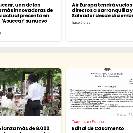
uccar, una de las
Air Europa tendrá vuelos
 más innovadoras de
directos a Barranquilla y 
a actual presenta en
Salvador desde diciemb
 ‘Asuccar’ su nuevo
hace 6 días
s
d
Trámites en España
 lanza más de 8.000
Edital de Casamento