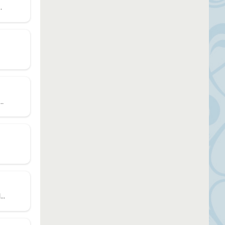
.
..
..