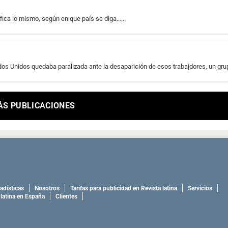
nifica lo mismo, según en que país se diga…...
dos Unidos quedaba paralizada ante la desaparición de esos trabajdores, un grup
ÁS PUBLICACIONES
adísticas
Nosotros
Tarifas para publicidad en Revista latina
Servicios
 latina en España
Clientes