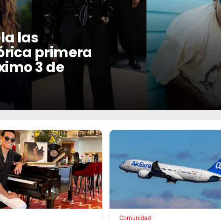
la las
órica primera
óximo 3 de
Comunidad