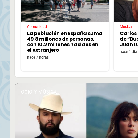
Comunidad
Música
La población en España suma
Carlos 
49,8 millones de personas,
de “Bu
con 10,2 millones nacidos en
Juan L
el extranjero
hace 1 día
hace 7 horas
OCIO Y MÚSICA