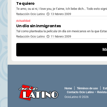
Te quiero
Te amo, ou ai ni, I love you, je t’aime, Ich liebe dich… Todo esto sig
Redacción Ocio Latino
13 febrero 2009
Actualidad
Un día sin inmigrantes
Tal como planteaba la película Un día sin mexicanos en la que Esta
Redacción Ocio Latino
11 febrero 2009
M
Home
Términos de uso
Est
Contacto Ocio Latino – Revista
OcioLatino © 2026