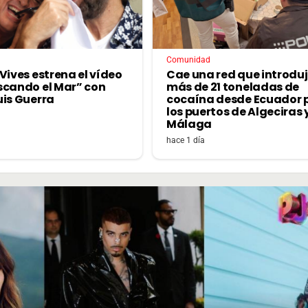
Comunidad
Vives estrena el vídeo
Cae una red que introdu
scando el Mar” con
más de 21 toneladas de
uis Guerra
cocaína desde Ecuador 
los puertos de Algeciras 
Málaga
hace 1 día