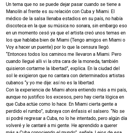
Un tema que no se puede dejar pasar cuando se tiene a
Manolín al frente es su relación con Cuba y Miami. El
médico de la salsa llenaba estadios en su país, no había
discoteca en la que su música no sonara, sin embargo eso
en un momento cesó ya que el artista creó unos temas en
los que hablaba bien de Miami (Tengo amigos en Miami o
Voy a hacer un puente) por lo que la censura llegó.
“Entonces todos los caminos me llevaron a Miami. Pero
cuando llegué alli vi la otra cara de la moneda, también
quisieron cortarme la libertad”, explica. En la ciudad del
sol le exigieron que no cantara con determinados artistas
cubanos “y yo me dije: así no es la libertad.
Con la experiencia de Miami ahora entiendo más a mi país,
aunque no justifico los excesos, pero hay cierta lógica en
que Cuba actúe como lo hace. En Miami cierta gente a
perdido el rumbo”, subraya con énfasis el salsero. “No se
si podré regresar a Cuba, no lo he intentado, pero algún día
volveré y le cantaré a mi gente. He aprendido a querer
más a Cuba conociendo el mundo”, señala. Lejos de esa