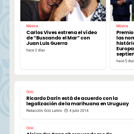
Música
Música
Carlos Vives estrena el vídeo
Premio
de “Buscando el Mar” con
las no
Juan Luis Guerra
históri
Europa,
hace 2 días
septie
hace 5 día
Ocio
Ricardo Darín está de acuerdo con la
legalización de la marihuana en Uruguay
Redacción Ocio Latino
4 julio 2014
Ocio