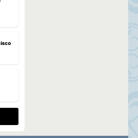
r
isco