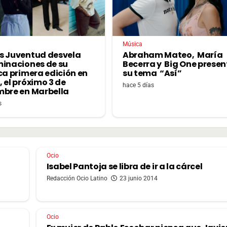
Música
s Juventud desvela
Abraham Mateo, María
minaciones de su
Becerra y Big One prese
ca primera edición en
su tema “Así”
 el próximo 3 de
hace 5 días
mbre en Marbella
s
Ocio
Isabel Pantoja se libra de ir a la cárcel
Redacción Ocio Latino
23 junio 2014
Ocio