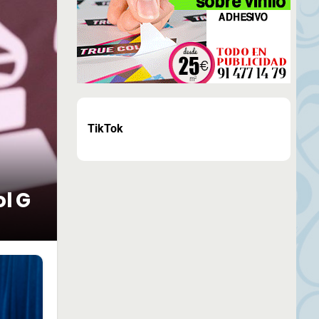
TikTok
ol G