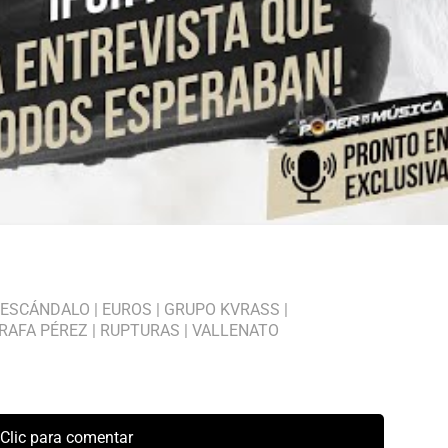
ESCÁNDALO
|
EUROS
|
GRUPO KVRASS
|
RAFA PÉREZ
|
RUPTURAS
|
VALLENATO
Clic para comentar