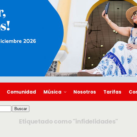
Comunidad
Música
Nosotros
Tarifas
Co
Etiquetado como "infidelidades"