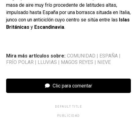
masa de aire muy frío procedente de latitudes altas,
impulsado hasta España por una borrasca situada en Italia,
junco con un anticiclón cuyo centro se sitúa entre las
Islas
Británicas
y
Escandinavia
.
Mira más artículos sobre:
COMUNIDAD
|
ESPAÑA
|
FRÍO POLAR
|
LLUVIAS
|
MAGOS REYES
|
NIEVE
Clic para comentar
DEFAULT TITLE
PUBLICIDAD