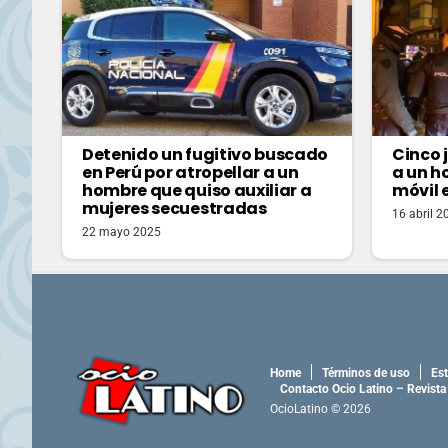
Detenido un fugitivo buscado
Cinco 
en Perú por atropellar a un
a un h
hombre que quiso auxiliar a
móvil 
mujeres secuestradas
16 abril 2
22 mayo 2025
Home
Términos de uso
Est
Contacto Ocio Latino – Revista
OcioLatino © 2026