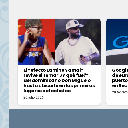
El “efecto Lamine Yamal”
Google
revive el tema “¿Y qué fue?”
de eur
del dominicano Don Miguelo
puerto
hasta ubicarlo en los primeros
en Rep
lugares de las listas
20 febrer
26 julio 2026