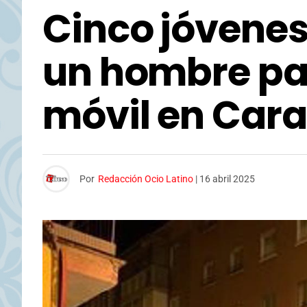
Cinco jóvenes 
un hombre par
móvil en Car
Por
Redacción Ocio Latino
|
16 abril 2025