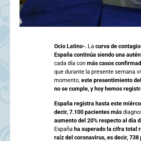
Ocio Latino-.
La
curva de contagios
España continúa siendo una autént
cada día con
más casos confirmado
que durante la presente semana vi
momento,
este presentimiento del
no se cumple, y hoy hemos registr
España registra hasta este miérc
decir, 7.100 pacientes más
diagno
aumento del 20% respecto al día d
España
ha superado la cifra total
raíz del coronavirus, es decir, 73