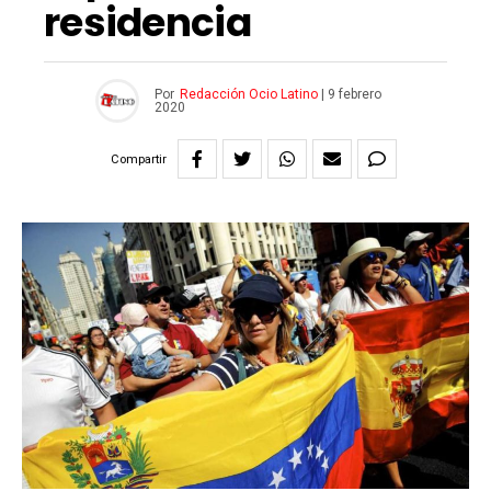
residencia
Por
Redacción Ocio Latino
|
9 febrero
2020
Compartir