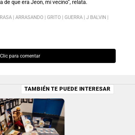
 de que era Jeon, mi vecino”, relata.
RASA
|
ARRASANDO
|
GRITO
|
GUERRA
|
J BALVIN
|
Clic para comentar
TAMBIÉN TE PUEDE INTERESAR