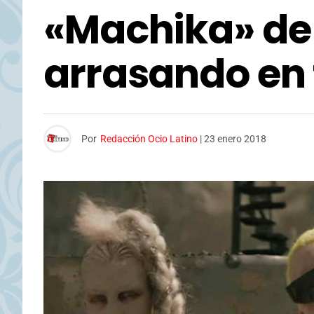
«Machika» de 
arrasando en
Por
Redacción Ocio Latino
|
23 enero 2018