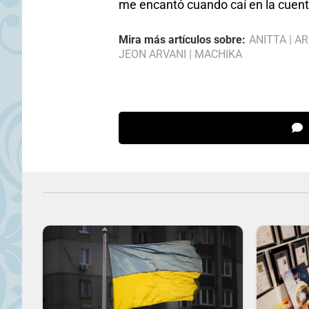
me encantó cuando caí en la cuenta
Mira más artículos sobre:
ANITTA
|
AR
JEON ARVANI
|
MACHIKA