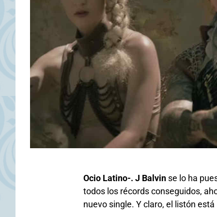
Ocio Latino-. J Balvin
se lo ha puest
todos los récords conseguidos, aho
nuevo single. Y claro, el listón está 