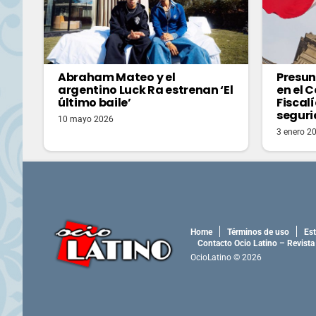
Abraham Mateo y el
Presun
argentino Luck Ra estrenan ‘El
en el 
último baile’
Fiscal
segur
10 mayo 2026
3 enero 2
Home
Términos de uso
Est
Contacto Ocio Latino – Revista
OcioLatino © 2026