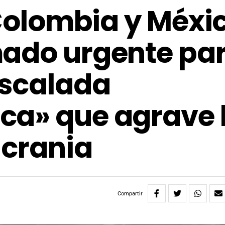
 Colombia y Méxi
mado urgente pa
escalada
ca» que agrave 
Ucrania
Compartir