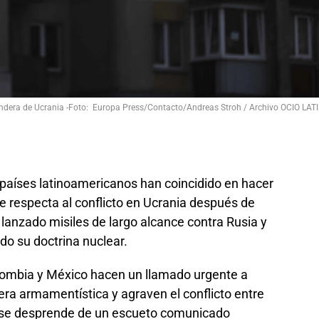
dera de Ucrania -Foto: Europa Press/Contacto/Andreas Stroh / Archivo OCIO LAT
 países latinoamericanos han coincidido en hacer
e respecta al conflicto en Ucrania después de
 lanzado misiles de largo alcance contra Rusia y
o su doctrina nuclear.
olombia y México hacen un llamado urgente a
rera armamentística y agraven el conflicto entre
, se desprende de un escueto comunicado