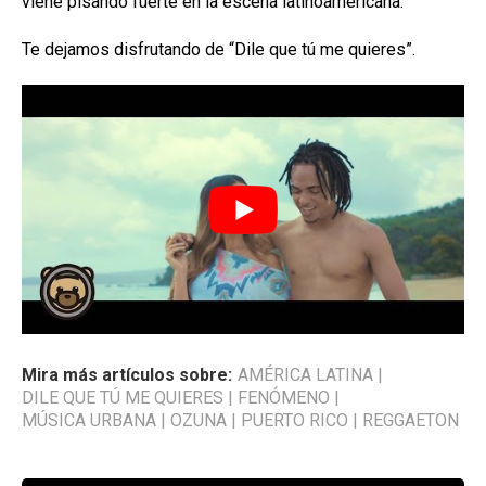
viene pisando fuerte en la escena latinoamericana.
Te dejamos disfrutando de “Dile que tú me quieres”.
Mira más artículos sobre:
AMÉRICA LATINA
|
DILE QUE TÚ ME QUIERES
|
FENÓMENO
|
MÚSICA URBANA
|
OZUNA
|
PUERTO RICO
|
REGGAETON