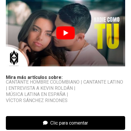
Mira más artículos sobre:
CANTANTE HOMBRE COLOMBIANO
|
CANTANTE LATINO
|
ENTREVISTA A KEVIN ROLDÁN
|
MÚSICA LATINA EN ESPAÑA
|
VÍCTOR SÁNCHEZ RINCONES
Clic para comentar