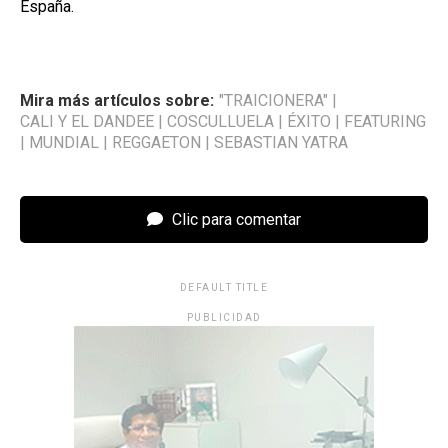
España.
Mira más artículos sobre:
"TRAICIONERA"
|
CALI Y EL DANDEE
|
COSCULLUELA
|
ÉXITO
|
FEATURING
|
MUNDIAL
|
REGGAETON
|
SEBASTIAN YATRA
Clic para comentar
DEFAULT TITLE
PUBLICIDAD