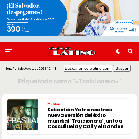
España, 6 de Agosto de 2026 12:11h
Etiquetado como "«Traicionera»"
Música
Sebastián Yatra nos trae
nueva versión del éxito
mundial ‘Traicionera’ junto a
Cosculluela y Cali y el Dandee