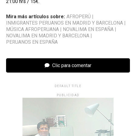
21:00 hrs / 15€.
Mira más artículos sobre:
AFROPERÚ
|
INMIGRANTES PERUANOS EN MADRID Y BARCELONA
|
MÚSICA AFROPERUANA
|
NOVALIMA EN ESPAÑA
|
NOVALIMA EN MADRID Y BARCELONA
|
PERUANOS EN ESPAÑA
Clic para comentar
DEFAULT TITLE
PUBLICIDAD