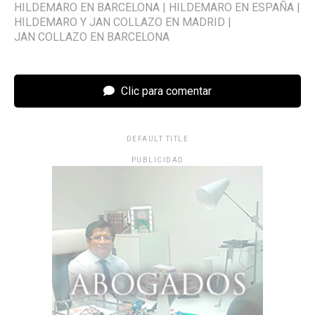
HILDEMARO EN BARCELONA
|
HILDEMARO EN ESPAÑA
|
HILDEMARO Y JAN COLLAZO EN MADRID
|
JAN COLLAZO EN BARCELONA
Clic para comentar
DEFAULT TITLE
PUBLICIDAD