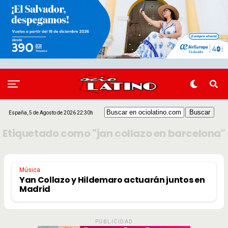
España, 5 de Agosto de 2026 22:30h
Etiquetado como "jan collazo en barcelona"
Música
Yan Collazo y Hildemaro actuarán juntos en
Madrid
PUBLICIDAD