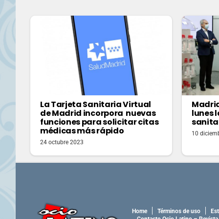
La Tarjeta Sanitaria Virtual
Madrid
de Madrid incorpora nuevas
lunes 
funciones para solicitar citas
sanita
médicas más rápido
10 diciem
24 octubre 2023
Home
Términos de uso
Est