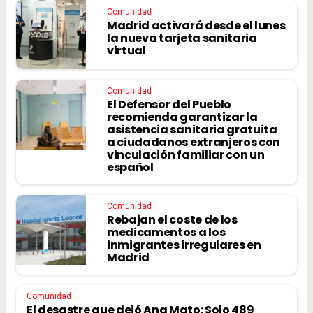
Comunidad
Madrid activará desde el lunes
la nueva tarjeta sanitaria
virtual
Comunidad
El Defensor del Pueblo
recomienda garantizar la
asistencia sanitaria gratuita
a ciudadanos extranjeros con
vinculación familiar con un
español
Comunidad
Rebajan el coste de los
medicamentos a los
inmigrantes irregulares en
Madrid
Comunidad
El desastre que dejó Ana Mato: Solo 489