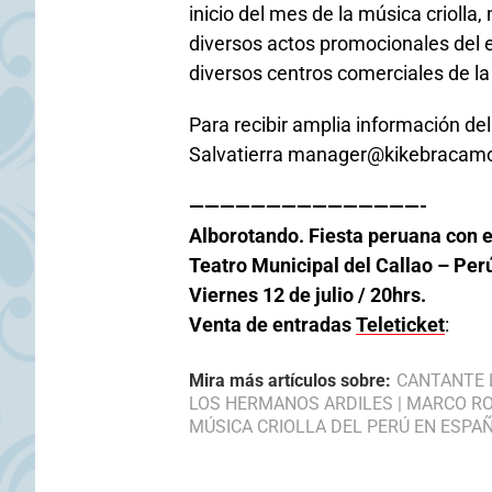
inicio del mes de la música criolla,
diversos actos promocionales del 
diversos centros comerciales de la
Para recibir amplia información de
Salvatierra manager@kikebracam
———————————————-
Alborotando. Fiesta peruana con e
Teatro Municipal del Callao – Per
Viernes 12 de julio / 20hrs.
Venta de entradas
Teleticket
:
Mira más artículos sobre:
CANTANTE 
LOS HERMANOS ARDILES
|
MARCO R
MÚSICA CRIOLLA DEL PERÚ EN ESPA