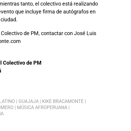
 mientras tanto, el colectivo está realizando
evento que incluye firma de autógrafos en
 ciudad.
l Colectivo de PM, contactar con José Luis
onte.com
l Colectivo de PM
ú
LATINO
|
GUAJAJA
|
KIKE BRACAMONTE
|
OMERO
|
MÚSICA AFROPERUANA
|
ÑA