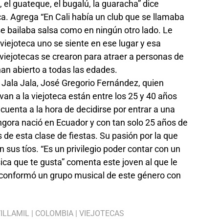
 el guateque, el bugalú, la guaracha” dice
ca. Agrega “En Cali había un club que se llamaba
e bailaba salsa como en ningún otro lado. Le
iejoteca uno se siente en ese lugar y esa
 viejotecas se crearon para atraer a personas de
an abierto a todas las edades.
e Jala Jala, José Gregorio Fernández, quien
an a la viejoteca están entre los 25 y 40 años
uenta a la hora de decidirse por entrar a una
gora nació en Ecuador y con tan solo 25 años de
 de esta clase de fiestas. Su pasión por la que
n sus tíos. “Es un privilegio poder contar con un
sica que te gusta” comenta este joven al que le
e conformó un grupo musical de este género con
ILLAMIL
|
COLOMBIA
|
VIEJOTECAS