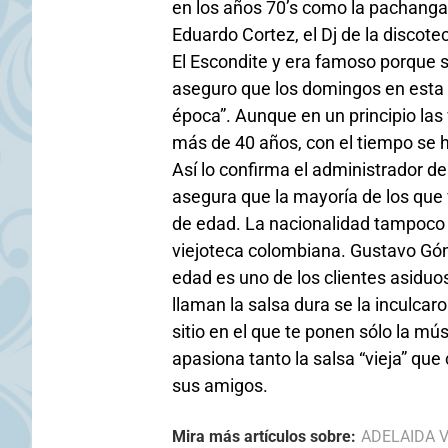
en los años 70’s como la pachanga,
Eduardo Cortez, el Dj de la discote
El Escondite y era famoso porque s
aseguro que los domingos en esta v
época”. Aunque en un principio las
más de 40 años, con el tiempo se h
Así lo confirma el administrador d
asegura que la mayoría de los que v
de edad. La nacionalidad tampoco c
viejoteca colombiana. Gustavo Gón
edad es uno de los clientes asiduos
llaman la salsa dura se la inculcaro
sitio en el que te ponen sólo la mú
apasiona tanto la salsa “vieja” qu
sus amigos.
Mira más artículos sobre:
ADELAIDA V