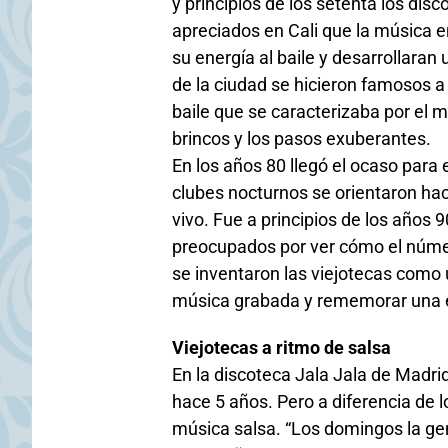
y principios de los setenta los dis
apreciados en Cali que la música e
su energía al baile y desarrollaran
de la ciudad se hicieron famosos a
baile que se caracterizaba por el m
brincos y los pasos exuberantes.
En los años 80 llegó el ocaso para e
clubes nocturnos se orientaron hac
vivo. Fue a principios de los años
preocupados por ver cómo el númer
se inventaron las viejotecas como 
música grabada y rememorar una épo
Viejotecas a ritmo de salsa
En la discoteca Jala Jala de Madr
hace 5 años. Pero a diferencia de l
música salsa. “Los domingos la gen