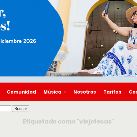
Comunidad
Música
Nosotros
Tarifas
Co
Etiquetado como "viejotecas"