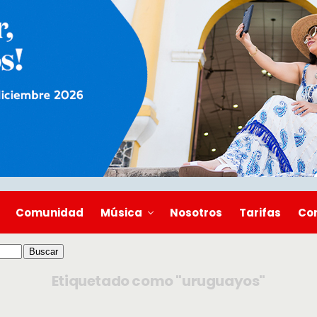
Comunidad
Música
Nosotros
Tarifas
Co
Etiquetado como "uruguayos"