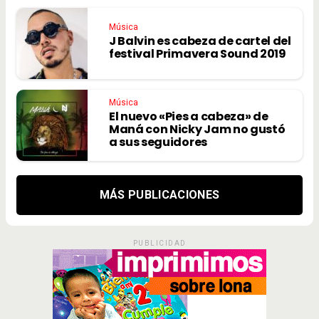
Música
J Balvin es cabeza de cartel del
festival Primavera Sound 2019
Música
El nuevo «Pies a cabeza» de
Maná con Nicky Jam no gustó
a sus seguidores
MÁS PUBLICACIONES
PUBLICIDAD