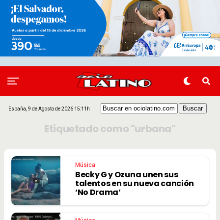
España, 9 de Agosto de 2026 15:11h
Etiquetado como "urbana"
Música
Becky G y Ozuna unen sus
talentos en su nueva canción
‘No Drama’