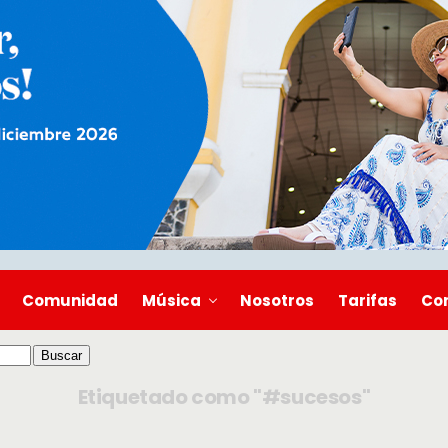
Comunidad
Música
Nosotros
Tarifas
Co
Etiquetado como "#sucesos"