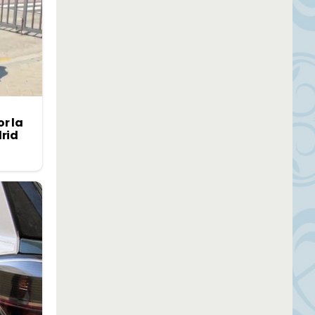
r la
drid