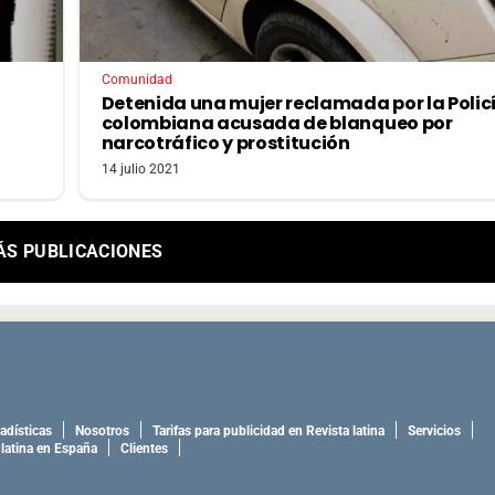
Comunidad
Detenida una mujer reclamada por la Polic
colombiana acusada de blanqueo por
narcotráfico y prostitución
14 julio 2021
ÁS PUBLICACIONES
adísticas
Nosotros
Tarifas para publicidad en Revista latina
Servicios
 latina en España
Clientes