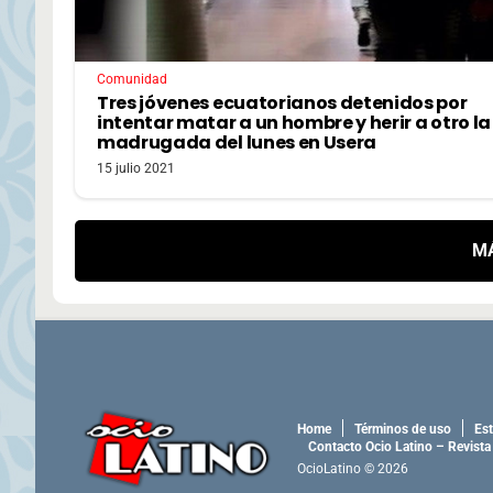
Comunidad
Tres jóvenes ecuatorianos detenidos por
intentar matar a un hombre y herir a otro la
madrugada del lunes en Usera
15 julio 2021
M
Home
Términos de uso
Est
Contacto Ocio Latino – Revista
OcioLatino © 2026