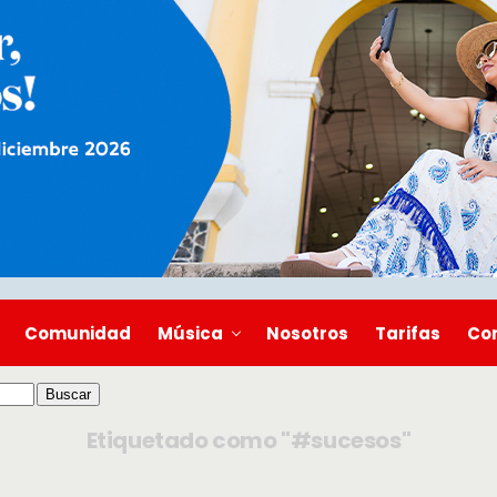
Comunidad
Música
Nosotros
Tarifas
Co
Etiquetado como "#sucesos"