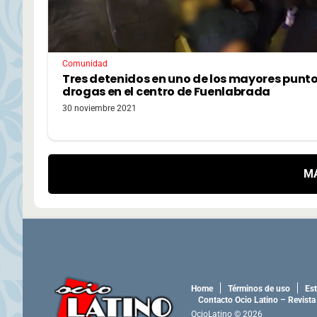
Comunidad
Tres detenidos en uno de los mayores punto
drogas en el centro de Fuenlabrada
30 noviembre 2021
M
Home
Términos de uso
Est
Contacto Ocio Latino – Revista
OcioLatino © 2026