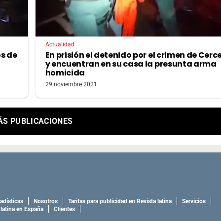
Actualidad
s de
En prisión el detenido por el crimen de Cerce
y encuentran en su casa la presunta arma
homicida
29 noviembre 2021
ÁS PUBLICACIONES
adísticas
Nosotros
Tarifas para publicidad en Revista latina
Servicios
 latina en España
Clientes