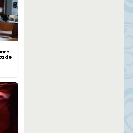
para
ta de