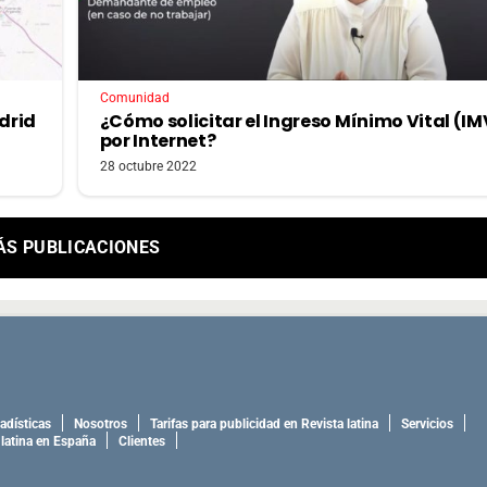
Comunidad
drid
¿Cómo solicitar el Ingreso Mínimo Vital (I
por Internet?
28 octubre 2022
ÁS PUBLICACIONES
adísticas
Nosotros
Tarifas para publicidad en Revista latina
Servicios
 latina en España
Clientes