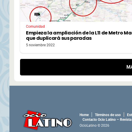
Comunidad
Empieza la ampliación de la L11 de Metro Ma
que duplicará sus paradas
5 noviembre 2022
M
Home
Términos de uso
Est
Contacto Ocio Latino – Revista
OcioLatino © 2026