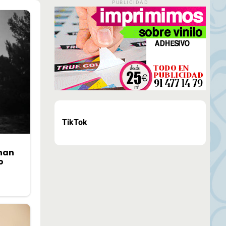
PUBLICIDAD
TikTok
 han
o