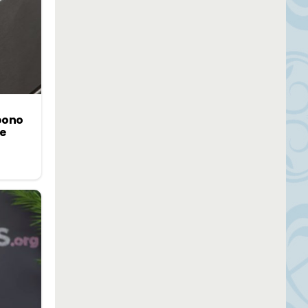
bono
de