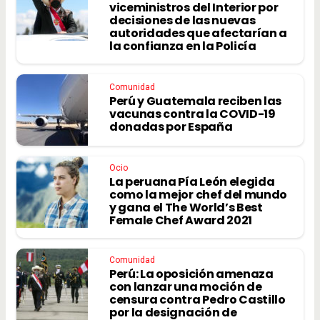
viceministros del Interior por
decisiones de las nuevas
autoridades que afectarían a
la confianza en la Policía
Comunidad
Perú y Guatemala reciben las
vacunas contra la COVID-19
donadas por España
Ocio
La peruana Pía León elegida
como la mejor chef del mundo
y gana el The World’s Best
Female Chef Award 2021
Comunidad
Perú: La oposición amenaza
con lanzar una moción de
censura contra Pedro Castillo
por la designación de