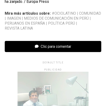
ha zanjado. / Europa Press
Mira más artículos sobre:
#OCIOLATINO
|
COMUNIDAD
|
IMAGEN
|
MEDIOS DE COMUNICACIÓN EN PERÚ
|
PERUANOS EN ESPAÑA
|
POLÍTICA PERÚ
|
REVISTA LATINA
Clic para comentar
DEFAULT TITLE
PUBLICIDAD