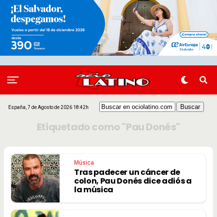
España, 7 de Agosto de 2026 18:42h
Etiquetado como "Pau Donés"
Música
Tras padecer un cáncer de
colon, Pau Donés dice adiós a
la música