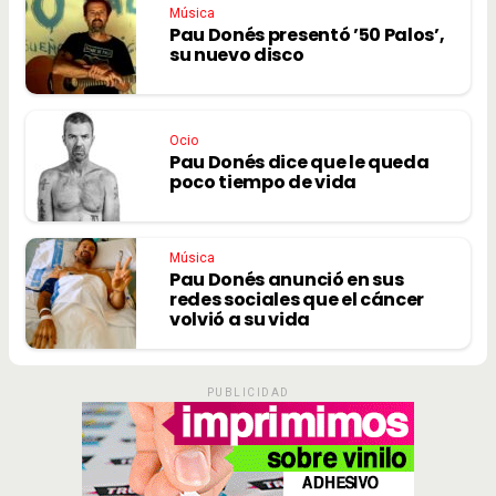
Música
Pau Donés presentó ’50 Palos’,
su nuevo disco
Ocio
Pau Donés dice que le queda
poco tiempo de vida
Música
Pau Donés anunció en sus
redes sociales que el cáncer
volvió a su vida
PUBLICIDAD