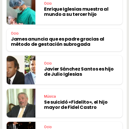
Ocio
Enrique Iglesias muestra al
mundo a su tercer hijo
Ocio
James anuncia que es padre gracias al
método de gestación subrogada
Ocio
Javier Sánchez Santos es hijo
de Julio Iglesias
Música
Se suicidó «Fidelito», el hijo
mayor de Fidel Castro
Ocio