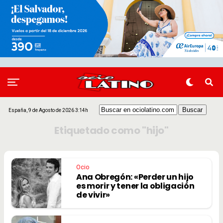
España, 9 de Agosto de 2026 3:14h
Etiquetado como "hijo"
Ocio
Ana Obregón: «Perder un hijo
es morir y tener la obligación
de vivir»