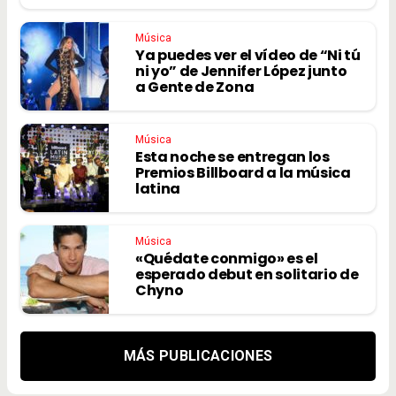
Música
Ya puedes ver el vídeo de “Ni tú
ni yo” de Jennifer López junto
a Gente de Zona
Música
Esta noche se entregan los
Premios Billboard a la música
latina
Música
«Quédate conmigo» es el
esperado debut en solitario de
Chyno
MÁS PUBLICACIONES