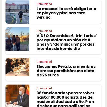
Comunidad
La mascarilla será obligatoria
en playas y piscinas este
verano
Comunidad
VÍDEO: Detenidos 6 ‘trinitarios’
por apuñalar a un niño de 11
años y 3 ‘dominicans’ por dos
intentos de homicidio
Comunidad
Elecciones Perú: Los miembros
de mesa percibirán una dieta
de 25 euros
Comunidad
38 funcionarios para resolver
hasta 100.000 solicitudes de
nacionalidad cada año: Plan
de choque para agilizar los