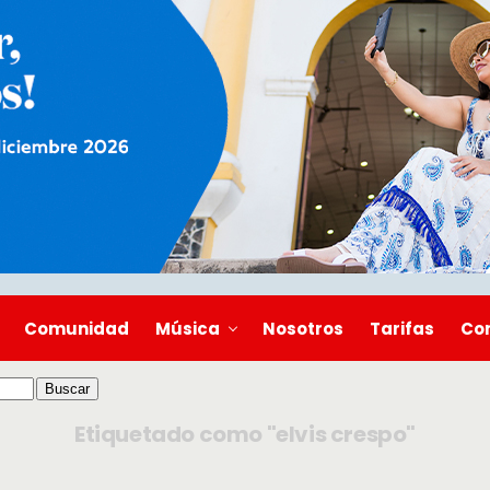
Comunidad
Música
Nosotros
Tarifas
Co
Etiquetado como "elvis crespo"