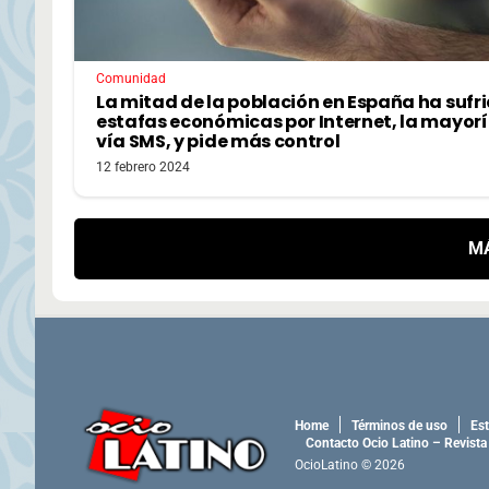
Comunidad
La mitad de la población en España ha sufr
estafas económicas por Internet, la mayor
vía SMS, y pide más control
12 febrero 2024
M
Home
Términos de uso
Est
Contacto Ocio Latino – Revista
OcioLatino © 2026