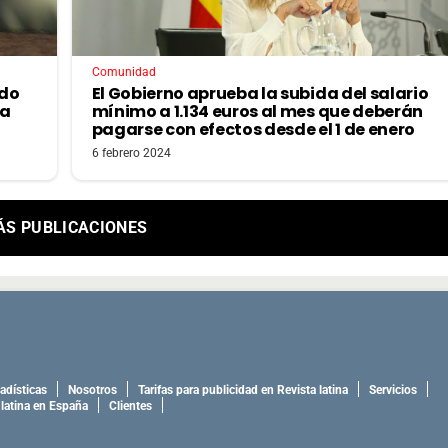
Comunidad
ido
El Gobierno aprueba la subida del salario
ía
mínimo a 1.134 euros al mes que deberán
pagarse con efectos desde el 1 de enero
6 febrero 2024
ÁS PUBLICACIONES
adísticas
Nosotros
Tarifas para publicidad en Revista latina
Servicios
 latina en España
Clientes