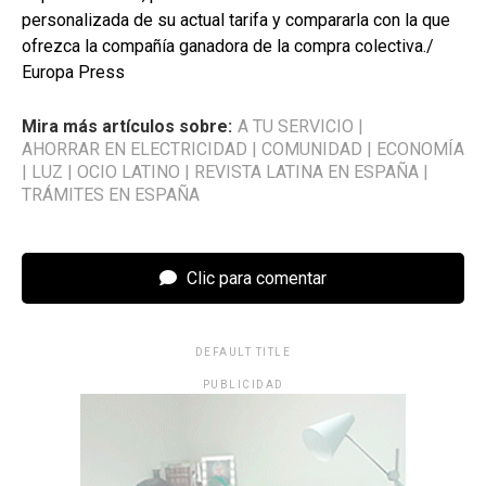
personalizada de su actual tarifa y compararla con la que
ofrezca la compañía ganadora de la compra colectiva./
Europa Press
Mira más artículos sobre:
A TU SERVICIO
|
AHORRAR EN ELECTRICIDAD
|
COMUNIDAD
|
ECONOMÍA
|
LUZ
|
OCIO LATINO
|
REVISTA LATINA EN ESPAÑA
|
TRÁMITES EN ESPAÑA
Clic para comentar
DEFAULT TITLE
PUBLICIDAD