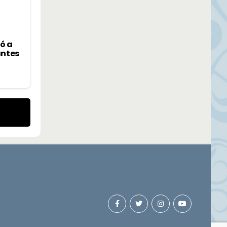
ó a
antes