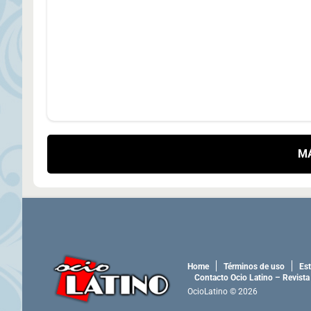
M
Home
Términos de uso
Est
Contacto Ocio Latino – Revista
OcioLatino © 2026