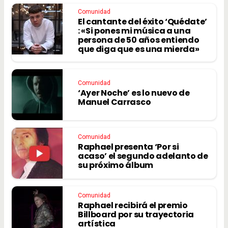
Comunidad
El cantante del éxito ‘Quédate’
: «Si pones mi música a una
persona de 50 años entiendo
que diga que es una mierda»
Comunidad
‘Ayer Noche’ es lo nuevo de
Manuel Carrasco
Comunidad
Raphael presenta ‘Por si
acaso’ el segundo adelanto de
su próximo álbum
Comunidad
Raphael recibirá el premio
Billboard por su trayectoria
artística