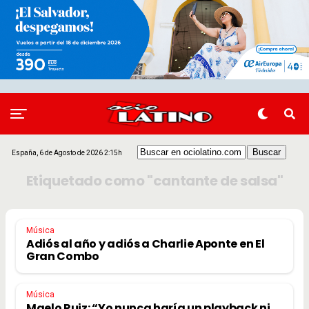
España, 6 de Agosto de 2026 2:15h
Etiquetado como "cantante de salsa"
Música
Adiós al año y adiós a Charlie Aponte en El
Gran Combo
Música
Maelo Ruiz: “Yo nunca haría un playback ni