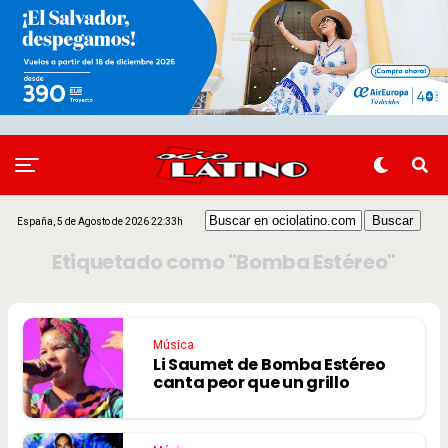
España, 5 de Agosto de 2026 22:33h
Etiquetado como "Bomba Estéreo"
Música
Li Saumet de Bomba Estéreo
canta peor que un grillo