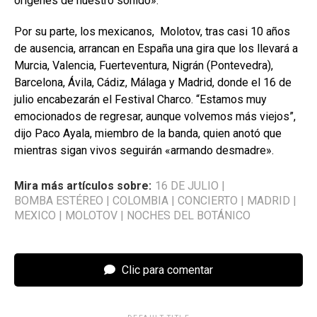
orígenes de nuestro sonido».
Por su parte, los mexicanos, Molotov, tras casi 10 años
de ausencia, arrancan en España una gira que los llevará a
Murcia, Valencia, Fuerteventura, Nigrán (Pontevedra),
Barcelona, Ávila, Cádiz, Málaga y Madrid, donde el 16 de
julio encabezarán el Festival Charco. “Estamos muy
emocionados de regresar, aunque volvemos más viejos”,
dijo Paco Ayala, miembro de la banda, quien anotó que
mientras sigan vivos seguirán «armando desmadre».
Mira más artículos sobre:
16 DE JULIO
|
BOMBA ESTÉREO
|
COLOMBIA
|
CONCIERTO
|
MADRID
|
MEXICO
|
MOLOTOV
|
NOCHES DEL BOTÁNICO
Clic para comentar