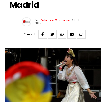
Madrid
Por
Redacción Ocio Latino
|
13 julio
2016
Compartir